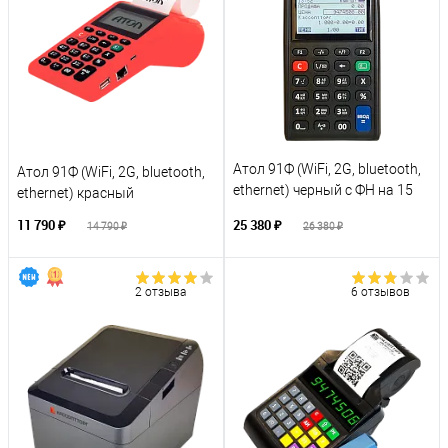
Атол 91Ф (WiFi, 2G, bluetooth,
Атол 91Ф (WiFi, 2G, bluetooth,
ethernet) черный с ФН на 15
ethernet) красный
месяцев
11 790 ₽
25 380 ₽
14 790 ₽
26 380 ₽
2 отзыва
6 отзывов