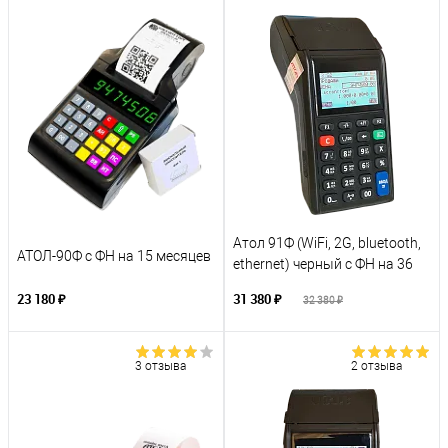
Атол 91Ф (WiFi, 2G, bluetooth,
АТОЛ-90Ф с ФН на 15 месяцев
ethernet) черный с ФН на 36
месяцев
23 180 ₽
31 380 ₽
32 380 ₽
3 отзыва
2 отзыва