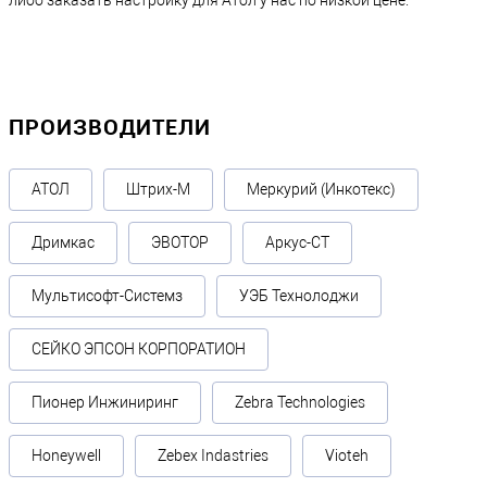
либо заказать настройку для Атол у нас по низкой цене.
ПРОИЗВОДИТЕЛИ
АТОЛ
Штрих-М
Меркурий (Инкотекс)
Дримкас
ЭВОТОР
Аркус-СТ
Мультисофт-Системз
УЭБ Технолоджи
СЕЙКО ЭПСОН КОРПОРАТИОН
Пионер Инжиниринг
Zebra Technologies
Honeywell
Zebex Indastries
Vioteh