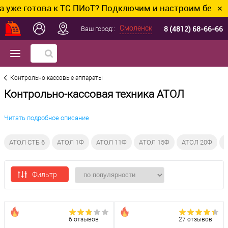
това к ТС ПИоТ? Подключим и настроим без лишних хл
✕
8 (4812) 68-66-66
Смоленск
Ваш город::
Контрольно кассовые аппараты
Контрольно-кассовая техника АТОЛ
Читать подробное описание
АТОЛ СТБ 6
АТОЛ 1Ф
АТОЛ 11Ф
АТОЛ 15Ф
АТОЛ 20Ф
А
Фильтр
6 отзывов
27 отзывов