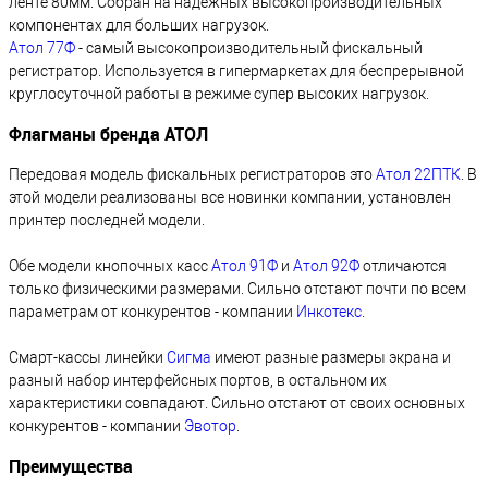
ленте 80мм. Собран на надежных высокопроизводительных
компонентах для больших нагрузок.
Атол 77Ф
- самый высокопроизводительный фискальный
регистратор. Используется в гипермаркетах для беспрерывной
круглосуточной работы в режиме супер высоких нагрузок.
Флагманы бренда АТОЛ
Передовая модель фискальных регистраторов это
Атол 22ПТК
. В
этой модели реализованы все новинки компании, установлен
принтер последней модели.
Обе модели кнопочных касс
Атол 91Ф
и
Атол 92Ф
отличаются
только физическими размерами. Сильно отстают почти по всем
параметрам от конкурентов - компании
Инкотекс
.
Смарт-кассы линейки
Сигма
имеют разные размеры экрана и
разный набор интерфейсных портов, в остальном их
характеристики совпадают. Сильно отстают от своих основных
конкурентов - компании
Эвотор
.
Преимущества