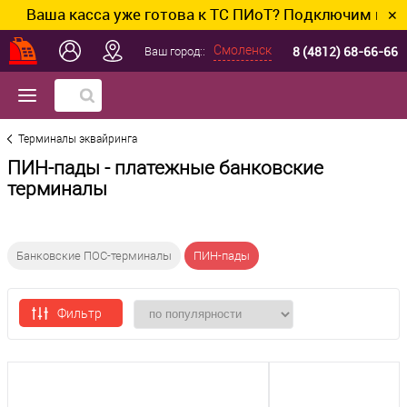
Ваша касса уже готова к ТС ПИоТ? Подключим и настро
✕
8 (4812) 68-66-66
Смоленск
Ваш город::
Терминалы эквайринга
ПИН-пады - платежные банковские
терминалы
Банковские ПОС-терминалы
ПИН-пады
Фильтр