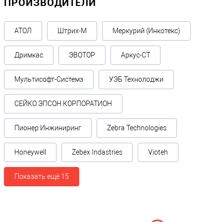
ПРОИЗВОДИТЕЛИ
АТОЛ
Штрих-М
Меркурий (Инкотекс)
Дримкас
ЭВОТОР
Аркус-СТ
Мультисофт-Системз
УЭБ Технолоджи
СЕЙКО ЭПСОН КОРПОРАТИОН
Пионер Инжиниринг
Zebra Technologies
Honeywell
Zebex Indastries
Vioteh
Показать ещё 15