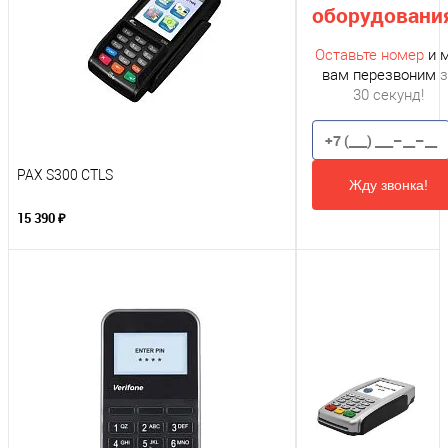
оборудовани
Оставьте номер
и 
вам перезвоним
з
30 секунд!
PAX S300 CTLS
Жду звонка!
15 390 ₽