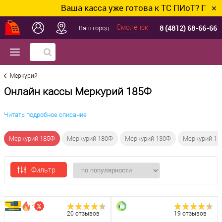
Ваша касса уже готова к ТС ПИоТ? Подклю
✕
8 (4812) 68-66-66
Смоленск
Ваш город::
Меркурий
Онлайн кассы Меркурий 185Ф
Читать подробное описание
Меркурий 185Ф
Меркурий 180Ф
Меркурий 130Ф
Меркурий 11
Фильтр
20 отзывов
19 отзывов