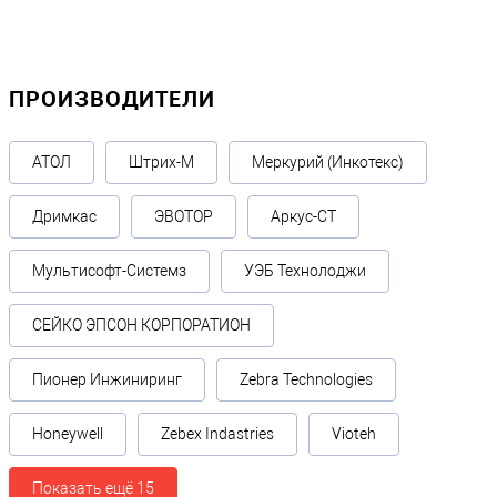
ПРОИЗВОДИТЕЛИ
АТОЛ
Штрих-М
Меркурий (Инкотекс)
Дримкас
ЭВОТОР
Аркус-СТ
Мультисофт-Системз
УЭБ Технолоджи
СЕЙКО ЭПСОН КОРПОРАТИОН
Пионер Инжиниринг
Zebra Technologies
Honeywell
Zebex Indastries
Vioteh
Показать ещё 15