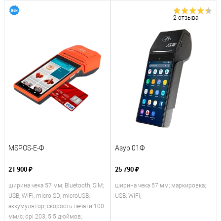
2 отзыва
MSPOS-E-Ф
Азур 01Ф
21 900 ₽
25 790 ₽
ширина чека 57 мм; Bluetooth; SIM;
ширина чека 57 мм; маркировка;
USB; WiFi; micro SD; microUSB;
USB; WiFi;
аккумулятор; скорость печати 100
мм/с; dpi 203; 5.5 дюймов;