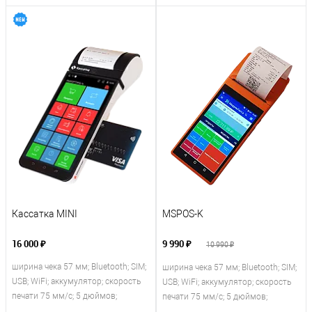
Кассатка MINI
MSPOS-K
16 000 ₽
9 990 ₽
10 990 ₽
ширина чека 57 мм; Bluetooth; SIM;
ширина чека 57 мм; Bluetooth; SIM;
USB; WiFi; аккумулятор; скорость
USB; WiFi; аккумулятор; скорость
печати 75 мм/с; 5 дюймов;
печати 75 мм/с; 5 дюймов;