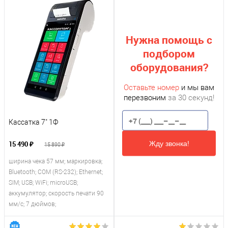
Нужна помощь с
подбором
оборудования?
Оставьте номер
и мы вам
перезвоним
за 30 секунд!
Кассатка 7" 1Ф
Жду звонка!
15 490 ₽
15 890 ₽
ширина чека 57 мм; маркировка;
Bluetooth; COM (RS-232); Ethernet;
SIM; USB; WiFi; microUSB;
аккумулятор; скорость печати 90
мм/с; 7 дюймов;