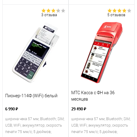
3 отзыва
5 отзывов
МТС Касса с ФН на 36
Пионер-114Ф (WiFi) белый
месяцев
6 990 ₽
29 490 ₽
ширина чека 57 мм; Bluetooth; SIM;
ширина чека 57 мм; Bluetooth; SIM;
USB; WiFi; аккумулятор; скорость
USB; WiFi; аккумулятор; скорость
печати 75 мм/с; 5 дюймов;
печати 75 мм/с; 5 дюймов;