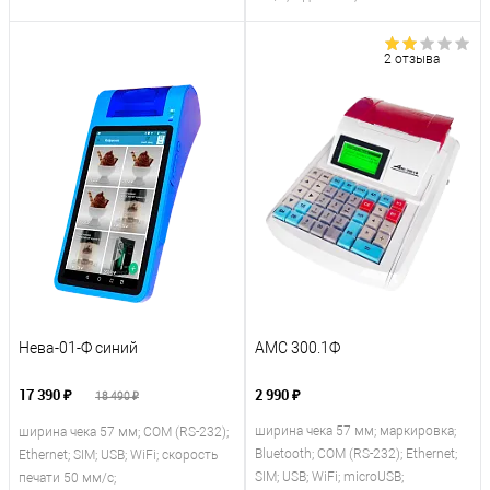
2 отзыва
Нева-01-Ф синий
АМС 300.1Ф
17 390 ₽
2 990 ₽
18 490 ₽
ширина чека 57 мм; маркировка;
ширина чека 57 мм; COM (RS-232);
Bluetooth; COM (RS-232); Ethernet;
Ethernet; SIM; USB; WiFi; скорость
SIM; USB; WiFi; microUSB;
печати 50 мм/с;