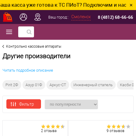
са уже готова к ТС ПИоТ? Подключим и настроим без 
✕
8 (4812) 68-66-66
Смоленск
Ваш город::
Контрольно кассовые аппараты
Другие производители
Читать подробное описание
Pirit 2Ф
Азур 01Ф
Аркус-СТ
Инженерный стапель
Касби 0
Фильтр
2 отзыва
9 отзывов