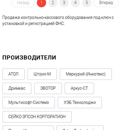
Назад
1
2
3
4
5
Вперед
Продажа контрольно-кассового оборудования под ключ с
установкой и регистрацией ФНС.
ПРОИЗВОДИТЕЛИ
АТОЛ
Штрих-М
Меркурий (Инкотекс)
Дримкас
ЭВОТОР
Аркус-СТ
Мультисофт-Системз
УЭБ Технолоджи
СЕЙКО ЭПСОН КОРПОРАТИОН