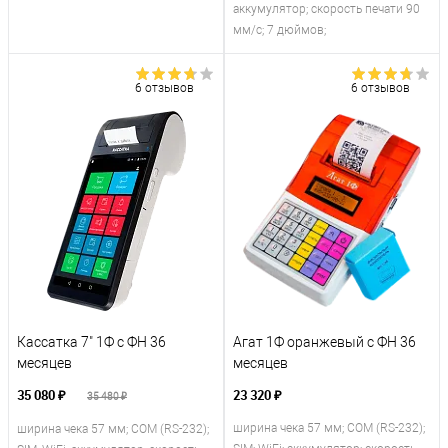
аккумулятор; скорость печати 90
мм/с; 7 дюймов;
6 отзывов
6 отзывов
Кассатка 7" 1Ф с ФН 36
Агат 1Ф оранжевый с ФН 36
месяцев
месяцев
35 080 ₽
23 320 ₽
35 480 ₽
ширина чека 57 мм; COM (RS-232);
ширина чека 57 мм; COM (RS-232);