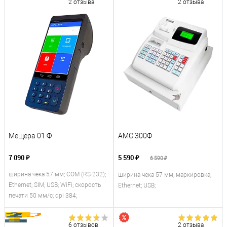
2 отзыва
2 отзыва
Мещера 01 Ф
АМС 300Ф
7 090 ₽
5 590 ₽
6 590 ₽
ширина чека 57 мм; COM (RS-232);
ширина чека 57 мм; маркировка;
Ethernet; SIM; USB; WiFi; скорость
Ethernet; USB;
печати 50 мм/с; dpi 384;
6 отзывов
2 отзыва