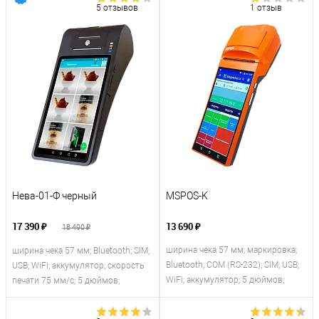
5 отзывов
1 отзыв
Нева-01-Ф черный
MSPOS-K
17 390 ₽
13 690 ₽
18 490 ₽
ширина чека 57 мм; маркировка;
ширина чека 57 мм; Bluetooth; SIM;
Bluetooth; COM (RS-232); SIM; USB;
USB; WiFi; аккумулятор; скорость
WiFi; аккумулятор; 5 дюймов;
печати 75 мм/с; 5 дюймов;