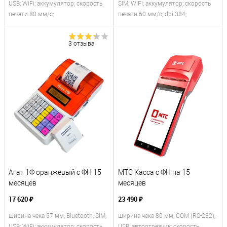
USB; WiFi; аккумулятор; скорость
SIM; WiFi; аккумулятор; скорость
печати 80 мм/с;
печати 60 мм/с; dpi 384;
3 отзыва
Агат 1Ф оранжевый с ФН 15
МТС Касса с ФН на 15
месяцев
месяцев
17 620 ₽
23 490 ₽
ширина чека 57 мм; Bluetooth; SIM;
ширина чека 80 мм; COM (RS-232);
USB; WiFi; аккумулятор; скорость
USB; автоотрезчик; скорость