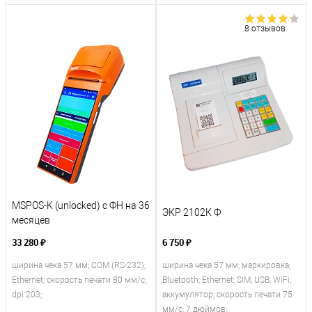
8 отзывов
MSPOS-K (unlocked) с ФН на 36
ЭКР 2102К Ф
месяцев
33 280 ₽
6 750 ₽
ширина чека 57 мм; COM (RS-232);
ширина чека 57 мм; маркировка;
Ethernet; скорость печати 80 мм/с;
Bluetooth; Ethernet; SIM; USB; WiFi;
dpi 203;
аккумулятор; скорость печати 75
мм/с; 7 дюймов;