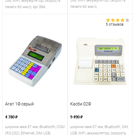
SIM; WiFi; аккумулятор; скорость
SIM; WiFi; аккумулятор; скорость
печати 60 мм/с;
печати 60 мм/с; dpi 384;
5 отзывов
Агат 1Ф серый
Касби 02Ф
4 780 ₽
9 490 ₽
ширина чека 57 мм; Bluetooth; COM
ширина чека 57 мм; Bluetooth; SIM;
(RS-232); Ethernet; SIM; USB;
USB; WiFi; аккумулятор; скорость