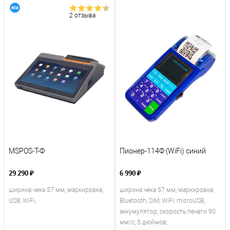
2 отзыва
MSPOS-T-Ф
Пионер-114Ф (WiFi) синий
29 290 ₽
6 990 ₽
ширина чека 57 мм; маркировка;
ширина чека 57 мм; маркировка;
USB; WiFi;
Bluetooth; SIM; WiFi; microUSB;
аккумулятор; скорость печати 90
мм/с; 5 дюймов;