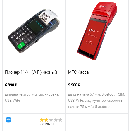
Пионер-114Ф (WiFi) черный
МТС Касса
6 990 ₽
9 900 ₽
ширина чека 57 мм; маркировка;
ширина чека 57 мм; Bluetooth; SIM;
USB; WiFi;
USB; WiFi; аккумулятор; скорость
печати 75 мм/с; 5 дюймов;
2 отзыва