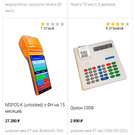
аккумулятор; скорость печати 60
печати 75 мм/с; 5 дюймов;
мм/с;
1 отзыв
6 отзывов
MSPOS-K (unlocked) с ФН на 15
Орион 100Ф
месяцев
27 280 ₽
2 890 ₽
ширина чека 57 мм; Bluetooth; SIM;
ширина чека 57 мм; COM (RS-232);