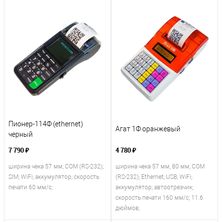
Пионер-114Ф (ethernet)
Агат 1Ф оранжевый
черный
7 790 ₽
4 780 ₽
ширина чека 57 мм; COM (RS-232);
ширина чека 57 мм, 80 мм; COM
SIM; WiFi; аккумулятор; скорость
(RS-232); Ethernet; USB; WiFi;
печати 60 мм/с;
аккумулятор; автоотрезчик;
скорость печати 160 мм/с; 11.6
дюймов;